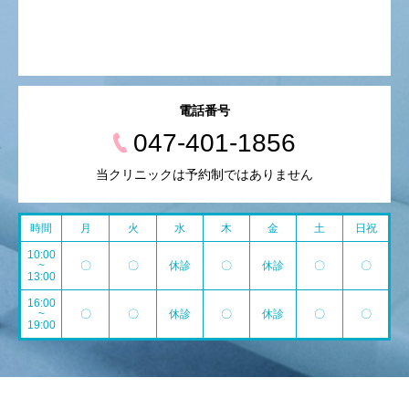
電話番号
047-401-1856
当クリニックは予約制ではありません
時間
月
火
水
木
金
土
日祝
10:00
~
〇
〇
休診
〇
休診
〇
〇
13:00
16:00
~
〇
〇
休診
〇
休診
〇
〇
19:00